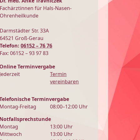
Dr. med. Anke Travniczek
Fachärztinnen für Hals-Nasen-
Ohrenheilkunde
Darmstädter Str. 33A
64521 Groß-Gerau
Telefon:
06152 – 76 76
Fax: 06152 – 93 97 83
Online Terminvergabe
Jederzeit
Termin
vereinbaren
Telefonische Terminvergabe
Montag-Freitag
08:00–12:00 Uhr
Notfallsprechstunde
Montag
13:00 Uhr
Mittwoch
13:00 Uhr